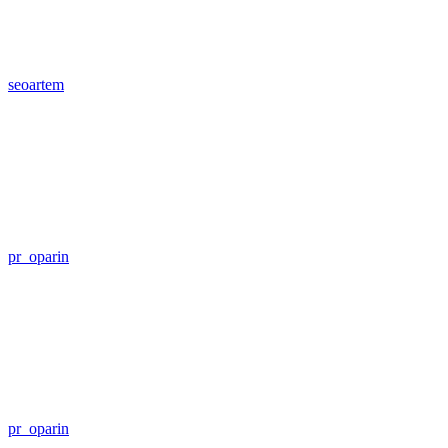
seoartem
pr_oparin
pr_oparin