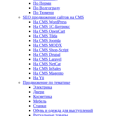
По Перми
По Волгограду
По Тюмени
SEO продвижение сайтов на CMS
На CMS WordPress
На CMS 1С-Битрикс
На CMS OpenCart
На CMS Tilda
На CMS Joomla
На CMS MODX
На CMS Shop-Script
На CMS Drupal
На CMS Laravel
На CMS NetCat
На CMS InSales
На CMS Magento
На Yii
Продвижение по тематике
Электрика
Двери
Косметика
Мебель
Станки
Обувь и одежда для выступлений
Ритуальные товары