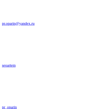
pr.oparin@yandex.ru
seoartem
pr_oparin