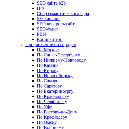
SEO сайта b2b
ПФ
Сбор семантического ядра
SEO анализ
SEO контроль сайта
SEO-аудит
PBN
Копирайтинг
Продвижение по городам
По Москве
По Санкт-Петербургу
По Нижнему-Новгороду
По Казани
По Кирову
По Новосибирску
По Самаре
По Саратову
По Екатеринбургу
По Красноярску
По Челябинску
По Уфе
По Ростову-на-Дону
По Краснодару
По Омску
По Воронежу