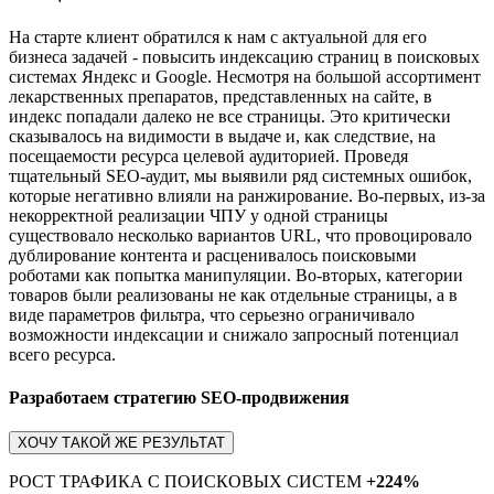
На старте клиент обратился к нам с актуальной для его
бизнеса задачей - повысить индексацию страниц в поисковых
системах Яндекс и Google. Несмотря на большой ассортимент
лекарственных препаратов, представленных на сайте, в
индекс попадали далеко не все страницы. Это критически
сказывалось на видимости в выдаче и, как следствие, на
посещаемости ресурса целевой аудиторией. Проведя
тщательный SEO-аудит, мы выявили ряд системных ошибок,
которые негативно влияли на ранжирование. Во-первых, из-за
некорректной реализации ЧПУ у одной страницы
существовало несколько вариантов URL, что провоцировало
дублирование контента и расценивалось поисковыми
роботами как попытка манипуляции. Во-вторых, категории
товаров были реализованы не как отдельные страницы, а в
виде параметров фильтра, что серьезно ограничивало
возможности индексации и снижало запросный потенциал
всего ресурса.
Разработаем стратегию SEO-продвижения
ХОЧУ ТАКОЙ ЖЕ РЕЗУЛЬТАТ
РОСТ ТРАФИКА С ПОИСКОВЫХ СИСТЕМ
+224%