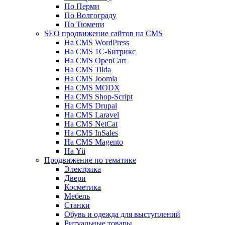
По Перми
По Волгограду
По Тюмени
SEO продвижение сайтов на CMS
На CMS WordPress
На CMS 1С-Битрикс
На CMS OpenCart
На CMS Tilda
На CMS Joomla
На CMS MODX
На CMS Shop-Script
На CMS Drupal
На CMS Laravel
На CMS NetCat
На CMS InSales
На CMS Magento
На Yii
Продвижение по тематике
Электрика
Двери
Косметика
Мебель
Станки
Обувь и одежда для выступлений
Ритуальные товары