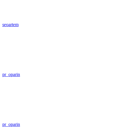
seoartem
pr_oparin
pr_oparin