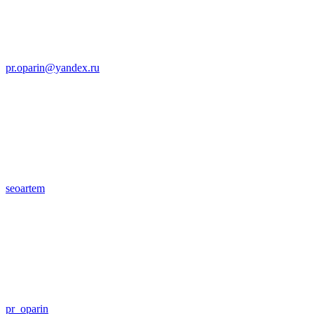
pr.oparin@yandex.ru
seoartem
pr_oparin