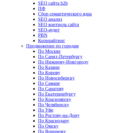
SEO сайта b2b
ПФ
Сбор семантического ядра
SEO анализ
SEO контроль сайта
SEO-аудит
PBN
Копирайтинг
Продвижение по городам
По Москве
По Санкт-Петербургу
По Нижнему-Новгороду
По Казани
По Кирову
По Новосибирску
По Самаре
По Саратову
По Екатеринбургу
По Красноярску
По Челябинску
По Уфе
По Ростову-на-Дону
По Краснодару
По Омску
По Воронежу