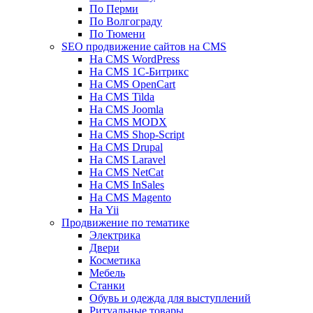
По Перми
По Волгограду
По Тюмени
SEO продвижение сайтов на CMS
На CMS WordPress
На CMS 1С-Битрикс
На CMS OpenCart
На CMS Tilda
На CMS Joomla
На CMS MODX
На CMS Shop-Script
На CMS Drupal
На CMS Laravel
На CMS NetCat
На CMS InSales
На CMS Magento
На Yii
Продвижение по тематике
Электрика
Двери
Косметика
Мебель
Станки
Обувь и одежда для выступлений
Ритуальные товары