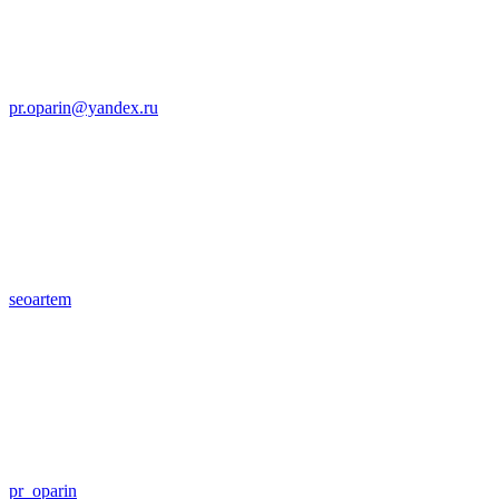
pr.oparin@yandex.ru
seoartem
pr_oparin