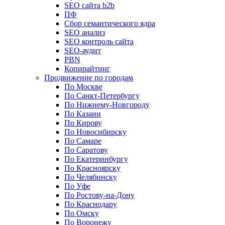
SEO сайта b2b
ПФ
Сбор семантического ядра
SEO анализ
SEO контроль сайта
SEO-аудит
PBN
Копирайтинг
Продвижение по городам
По Москве
По Санкт-Петербургу
По Нижнему-Новгороду
По Казани
По Кирову
По Новосибирску
По Самаре
По Саратову
По Екатеринбургу
По Красноярску
По Челябинску
По Уфе
По Ростову-на-Дону
По Краснодару
По Омску
По Воронежу