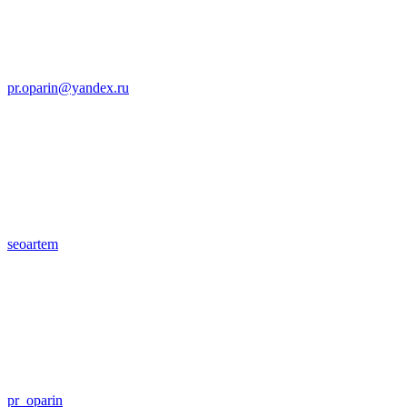
pr.oparin@yandex.ru
seoartem
pr_oparin