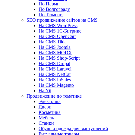
По Перми
По Волгограду
По Тюмени
SEO продвижение сайтов на CMS
На CMS WordPress
На CMS 1С-Битрикс
На CMS OpenCart
На CMS Tilda
На CMS Joomla
На CMS MODX
На CMS Shop-Script
На CMS Drupal
На CMS Laravel
На CMS NetCat
На CMS InSales
На CMS Magento
На Yii
Продвижение по тематике
Электрика
Двери
Косметика
Мебель
Станки
Обувь и одежда для выступлений
Ритуальные товары