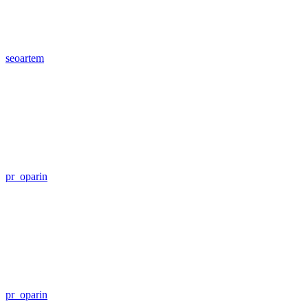
seoartem
pr_oparin
pr_oparin