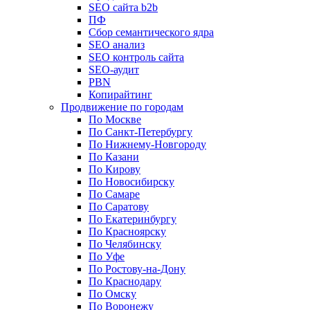
SEO сайта b2b
ПФ
Сбор семантического ядра
SEO анализ
SEO контроль сайта
SEO-аудит
PBN
Копирайтинг
Продвижение по городам
По Москве
По Санкт-Петербургу
По Нижнему-Новгороду
По Казани
По Кирову
По Новосибирску
По Самаре
По Саратову
По Екатеринбургу
По Красноярску
По Челябинску
По Уфе
По Ростову-на-Дону
По Краснодару
По Омску
По Воронежу