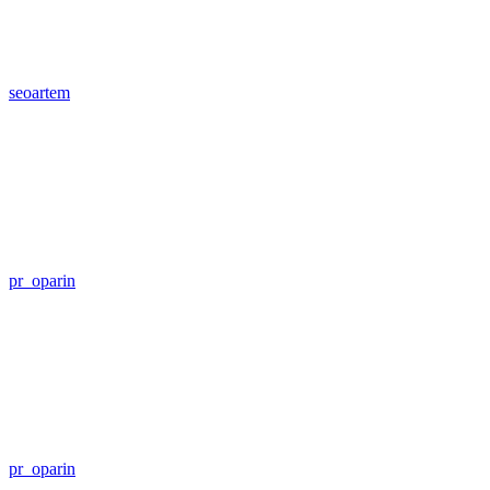
seoartem
pr_oparin
pr_oparin