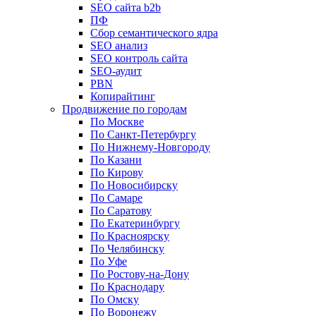
SEO сайта b2b
ПФ
Сбор семантического ядра
SEO анализ
SEO контроль сайта
SEO-аудит
PBN
Копирайтинг
Продвижение по городам
По Москве
По Санкт-Петербургу
По Нижнему-Новгороду
По Казани
По Кирову
По Новосибирску
По Самаре
По Саратову
По Екатеринбургу
По Красноярску
По Челябинску
По Уфе
По Ростову-на-Дону
По Краснодару
По Омску
По Воронежу