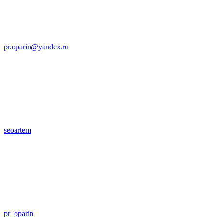
pr.oparin@yandex.ru
seoartem
pr_oparin