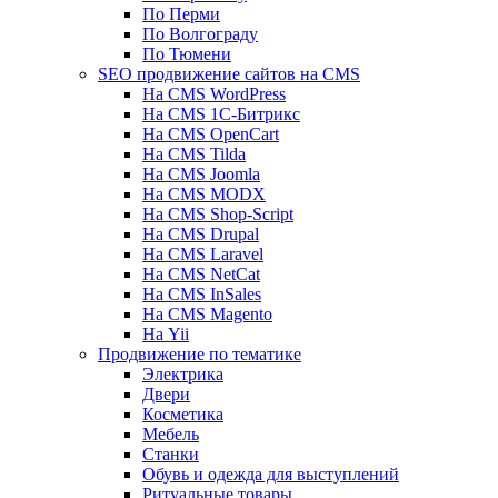
По Перми
По Волгограду
По Тюмени
SEO продвижение сайтов на CMS
На CMS WordPress
На CMS 1С-Битрикс
На CMS OpenCart
На CMS Tilda
На CMS Joomla
На CMS MODX
На CMS Shop-Script
На CMS Drupal
На CMS Laravel
На CMS NetCat
На CMS InSales
На CMS Magento
На Yii
Продвижение по тематике
Электрика
Двери
Косметика
Мебель
Станки
Обувь и одежда для выступлений
Ритуальные товары