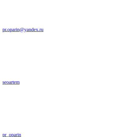
pr.oparin@yandex.ru
seoartem
pr_oparin