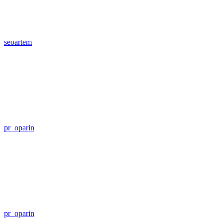
seoartem
pr_oparin
pr_oparin