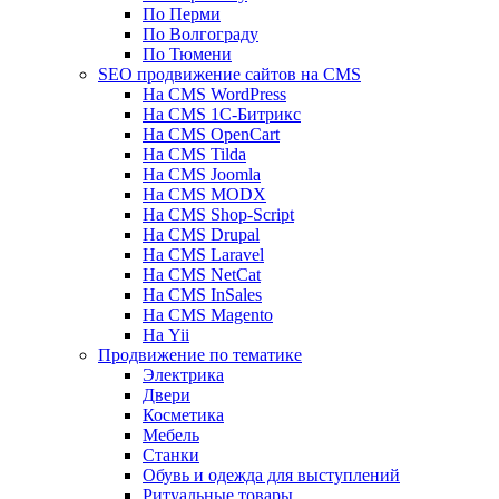
По Перми
По Волгограду
По Тюмени
SEO продвижение сайтов на CMS
На CMS WordPress
На CMS 1С-Битрикс
На CMS OpenCart
На CMS Tilda
На CMS Joomla
На CMS MODX
На CMS Shop-Script
На CMS Drupal
На CMS Laravel
На CMS NetCat
На CMS InSales
На CMS Magento
На Yii
Продвижение по тематике
Электрика
Двери
Косметика
Мебель
Станки
Обувь и одежда для выступлений
Ритуальные товары