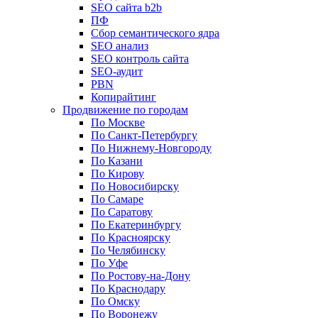
SEO сайта b2b
ПФ
Сбор семантического ядра
SEO анализ
SEO контроль сайта
SEO-аудит
PBN
Копирайтинг
Продвижение по городам
По Москве
По Санкт-Петербургу
По Нижнему-Новгороду
По Казани
По Кирову
По Новосибирску
По Самаре
По Саратову
По Екатеринбургу
По Красноярску
По Челябинску
По Уфе
По Ростову-на-Дону
По Краснодару
По Омску
По Воронежу