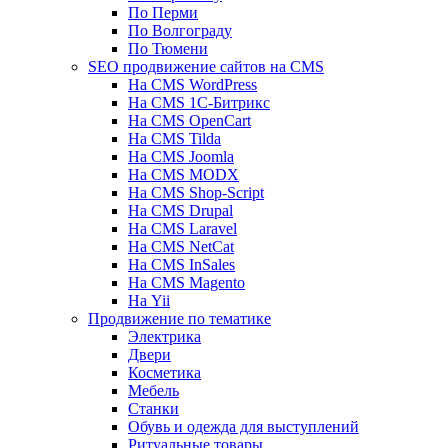
По Перми
По Волгограду
По Тюмени
SEO продвижение сайтов на CMS
На CMS WordPress
На CMS 1С-Битрикс
На CMS OpenCart
На CMS Tilda
На CMS Joomla
На CMS MODX
На CMS Shop-Script
На CMS Drupal
На CMS Laravel
На CMS NetCat
На CMS InSales
На CMS Magento
На Yii
Продвижение по тематике
Электрика
Двери
Косметика
Мебель
Станки
Обувь и одежда для выступлений
Ритуальные товары