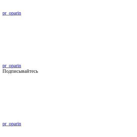
pr_oparin
pr_oparin
Подписывайтесь
pr_oparin