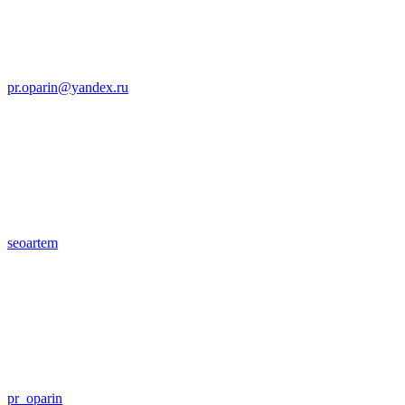
pr.oparin@yandex.ru
seoartem
pr_oparin