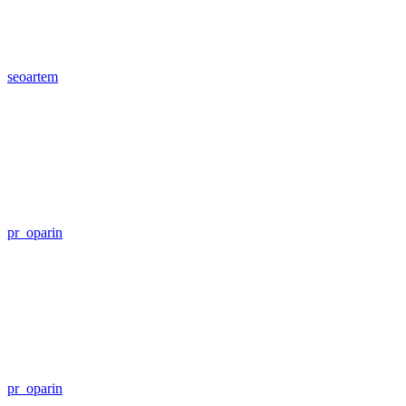
seoartem
pr_oparin
pr_oparin