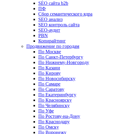
SEO сайта b2b
ПФ
Сбор семантического ядра
SEO анализ
SEO контроль сайта
SEO-аудит
PBN
Копирайтинг
Продвижение по городам
По Москве
По Санкт-Петербургу
По Нижнему-Новгороду
По Казани
По Кирову
По Новосибирску
По Самаре
По Саратову
По Екатеринбургу
По Красноярску
По Челябинску
По Уфе
По Ростову-на-Дону
По Краснодару
По Омску
По Воронежу