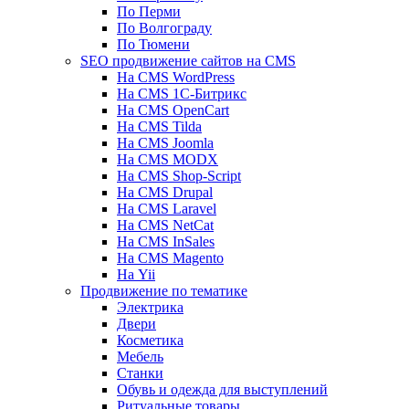
По Перми
По Волгограду
По Тюмени
SEO продвижение сайтов на CMS
На CMS WordPress
На CMS 1С-Битрикс
На CMS OpenCart
На CMS Tilda
На CMS Joomla
На CMS MODX
На CMS Shop-Script
На CMS Drupal
На CMS Laravel
На CMS NetCat
На CMS InSales
На CMS Magento
На Yii
Продвижение по тематике
Электрика
Двери
Косметика
Мебель
Станки
Обувь и одежда для выступлений
Ритуальные товары