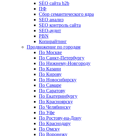
SEO сайта b2b
ПФ
Сбор семантического ядра
SEO анализ
SEO контроль сайта
SEO-аудит
PBN
Копирайтинг
Продвижение по городам
По Москве
По Санкт-Петербургу
По Нижнему-Новгороду
По Казани
По Кирову
По Новосибирску
По Самаре
По Саратову
По Екатеринбургу
По Красноярску
По Челябинску
По Уфе
По Ростову-на-Дону
По Краснодару
По Омску
По Воронежу