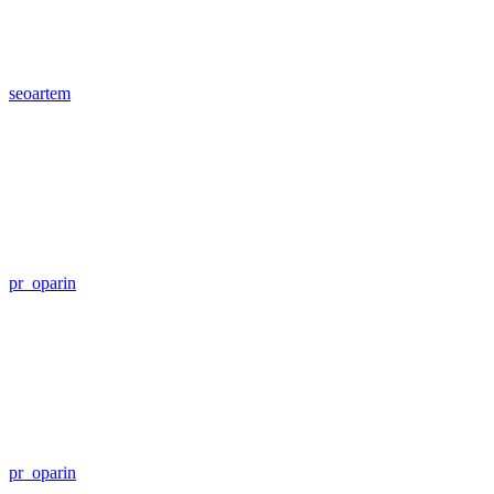
seoartem
pr_oparin
pr_oparin