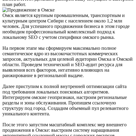
план работ.
Омск является крупным промышленным, транспортным и
культурным центром Сибири с населением около 1,2 млн
человек. Для успешного продвижения бизнеса в этом городе
необходим профессиональный комплексный подход к
локальному SEO с учетом специфики омского рынка.
На первом этапе мы сформируем максимально полное
семантическое ядро из высокочастотных коммерческих
запросов, актуальных для целевой аудитории Омска и Омской
области. Проведем технический и SEO-аудит ресурса для
выявления всех факторов, негативно влияющих на
ранжирование в региональной выдаче.
Далее приступим к полной внутренней оптимизации сайта
под требования локальных поисковых алгоритмов.
Интегрируем омские геопризнаки, настроим региональные
разделы и зоны обслуживания. Пропишем ссылочную
структуру под город. Создадим объемный пул релевантного
уникального контента.
После этого запустим масштабный комплекс мер внешнего
продвижения в Омске: выстроим систему наращивания
авторитетной ссылочной массы с городских ресурсов,