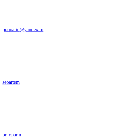
pr.oparin@yandex.ru
seoartem
pr_oparin