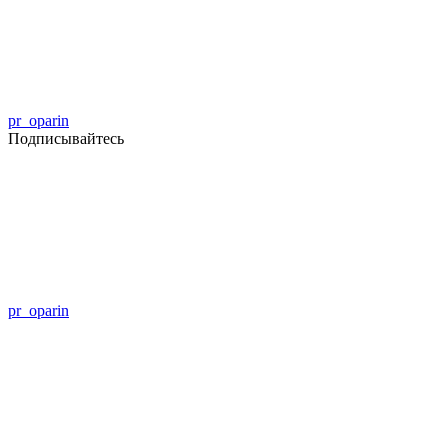
pr_oparin
Подписывайтесь
pr_oparin