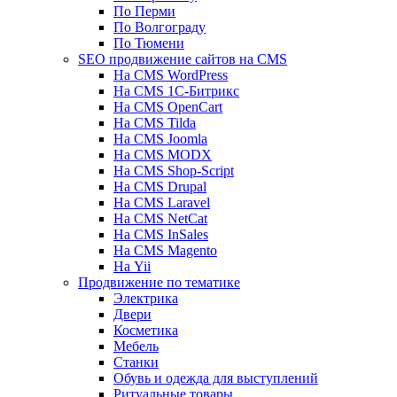
По Перми
По Волгограду
По Тюмени
SEO продвижение сайтов на CMS
На CMS WordPress
На CMS 1С-Битрикс
На CMS OpenCart
На CMS Tilda
На CMS Joomla
На CMS MODX
На CMS Shop-Script
На CMS Drupal
На CMS Laravel
На CMS NetCat
На CMS InSales
На CMS Magento
На Yii
Продвижение по тематике
Электрика
Двери
Косметика
Мебель
Станки
Обувь и одежда для выступлений
Ритуальные товары