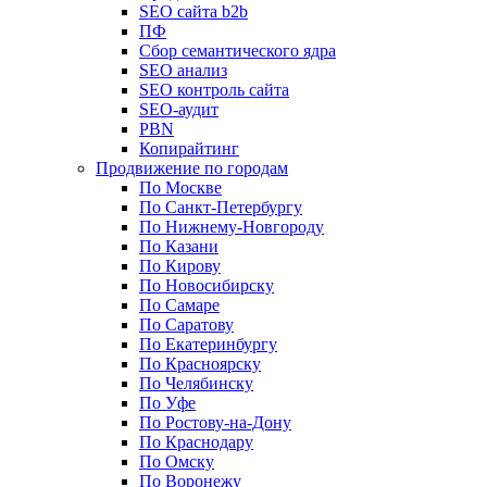
SEO сайта b2b
ПФ
Сбор семантического ядра
SEO анализ
SEO контроль сайта
SEO-аудит
PBN
Копирайтинг
Продвижение по городам
По Москве
По Санкт-Петербургу
По Нижнему-Новгороду
По Казани
По Кирову
По Новосибирску
По Самаре
По Саратову
По Екатеринбургу
По Красноярску
По Челябинску
По Уфе
По Ростову-на-Дону
По Краснодару
По Омску
По Воронежу