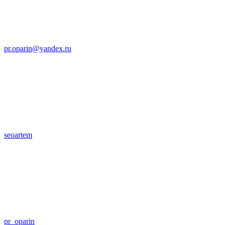
pr.oparin@yandex.ru
seoartem
pr_oparin