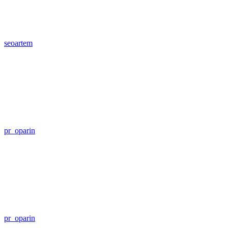
seoartem
pr_oparin
pr_oparin