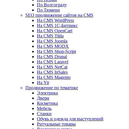
По Волгограду
По Тюмени
SEO продвижение сайтов на CMS
На CMS WordPress
На CMS 1С-Битрикс
На CMS OpenCart
На CMS Tilda
На CMS Joomla
На CMS MODX
На CMS Shop-Script
На CMS Drupal
На CMS Laravel
На CMS NetCat
На CMS InSales
На CMS Magento
На Yii
Продвижение по тематике
Электрика
Двери
Косметика
Мебель
Станки
Обувь и одежда для выступлений
Ритуальные товары