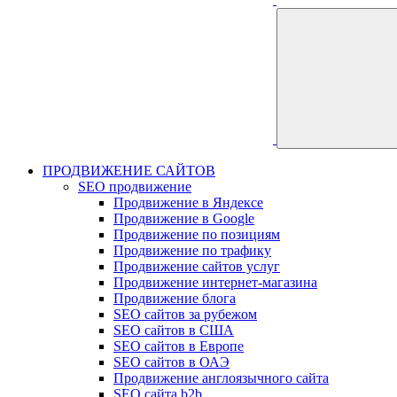
ПРОДВИЖЕНИЕ САЙТОВ
SEO продвижение
Продвижение в Яндексе
Продвижение в Google
Продвижение по позициям
Продвижение по трафику
Продвижение сайтов услуг
Продвижение интернет-магазина
Продвижение блога
SEO сайтов за рубежом
SEO сайтов в США
SEO сайтов в Европе
SEO сайтов в ОАЭ
Продвижение англоязычного сайта
SEO сайта b2b