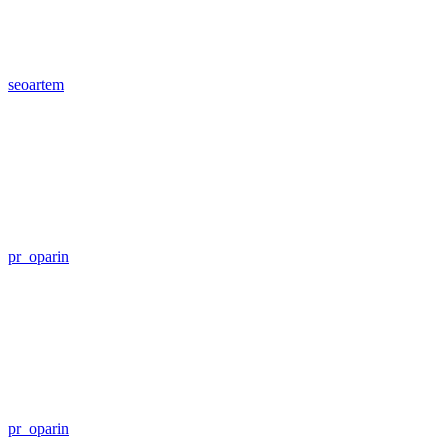
seoartem
pr_oparin
pr_oparin