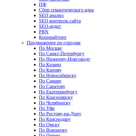
ПФ
Сбор семантического ядра
SEO анализ
SEO контроль сайта
SEO-аудит
PBN
Копирайтинг
Продвижение по городам
По Москве
По Санкт-Петербургу
По Нижнему-Новгороду
По Казани
По Кирову
По Новосибирску
По Самаре
По Саратову
По Екатеринбургу
По Красноярску
По Челябинску
По Уфе
По Ростову-на-Дону
По Краснодару
По Омску
По Воронежу
По Перми