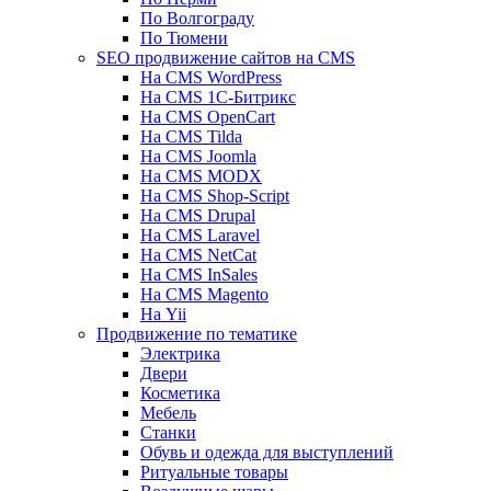
По Волгограду
По Тюмени
SEO продвижение сайтов на CMS
На CMS WordPress
На CMS 1С-Битрикс
На CMS OpenCart
На CMS Tilda
На CMS Joomla
На CMS MODX
На CMS Shop-Script
На CMS Drupal
На CMS Laravel
На CMS NetCat
На CMS InSales
На CMS Magento
На Yii
Продвижение по тематике
Электрика
Двери
Косметика
Мебель
Станки
Обувь и одежда для выступлений
Ритуальные товары