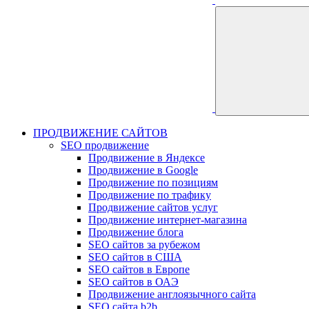
ПРОДВИЖЕНИЕ САЙТОВ
SEO продвижение
Продвижение в Яндексе
Продвижение в Google
Продвижение по позициям
Продвижение по трафику
Продвижение сайтов услуг
Продвижение интернет-магазина
Продвижение блога
SEO сайтов за рубежом
SEO сайтов в США
SEO сайтов в Европе
SEO сайтов в ОАЭ
Продвижение англоязычного сайта
SEO сайта b2b