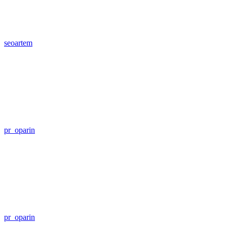
seoartem
pr_oparin
pr_oparin