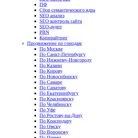
ПФ
Сбор семантического ядра
SEO анализ
SEO контроль сайта
SEO-аудит
PBN
Копирайтинг
Продвижение по городам
По Москве
По Санкт-Петербургу
По Нижнему-Новгороду
По Казани
По Кирову
По Новосибирску
По Самаре
По Саратову
По Екатеринбургу
По Красноярску
По Челябинску
По Уфе
По Ростову-на-Дону
По Краснодару
По Омску
По Воронежу
По Перми