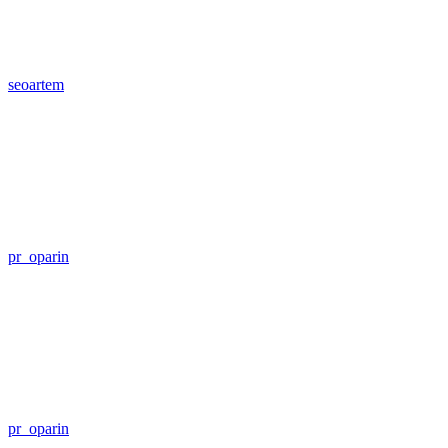
seoartem
pr_oparin
pr_oparin