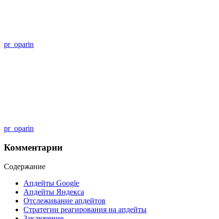
pr_oparin
pr_oparin
Комментарии
Содержание
Апдейты Google
Апдейты Яндекса
Отслеживание апдейтов
Стратегии реагирования на апдейты
Заключение