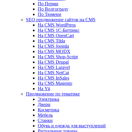
По Перми
По Волгограду
По Тюмени
SEO продвижение сайтов на CMS
На CMS WordPress
На CMS 1С-Битрикс
На CMS OpenCart
На CMS Tilda
На CMS Joomla
На CMS MODX
На CMS Shop-Script
На CMS Drupal
На CMS Laravel
На CMS NetCat
На CMS InSales
На CMS Magento
На Yii
Продвижение по тематике
Электрика
Двери
Косметика
Мебель
Станки
Обувь и одежда для выступлений
Ритуальные товары