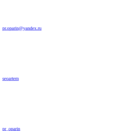
pr.oparin@yandex.ru
seoartem
pr_oparin