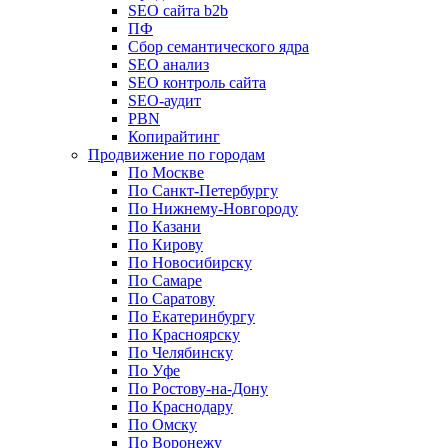
SEO сайта b2b
ПФ
Сбор семантического ядра
SEO анализ
SEO контроль сайта
SEO-аудит
PBN
Копирайтинг
Продвижение по городам
По Москве
По Санкт-Петербургу
По Нижнему-Новгороду
По Казани
По Кирову
По Новосибирску
По Самаре
По Саратову
По Екатеринбургу
По Красноярску
По Челябинску
По Уфе
По Ростову-на-Дону
По Краснодару
По Омску
По Воронежу