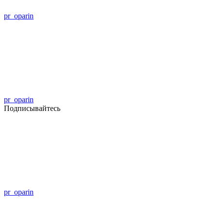
pr_oparin
pr_oparin
Подписывайтесь
pr_oparin