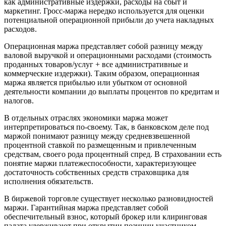
как административные издержки, расходы на сбыт и
маркетинг. Гросс-маржа нередко используется для оценки
потенциальной операционной прибыли до учета накладных
расходов.
Операционная маржа представляет собой разницу между
валовой выручкой и операционными расходами (стоимость
проданных товаров/услуг + все административные и
коммерческие издержки). Таким образом, операционная
маржа является прибылью или убытком от основной
деятельности компании до выплаты процентов по кредитам и
налогов.
В отдельных отраслях экономики маржа может
интерпретироваться по-своему. Так, в банковском деле под
маржой понимают разницу между средневзвешенной
процентной ставкой по размещенным и привлеченным
средствам, своего рода процентный спред. В страховании есть
понятие маржи платежеспособности, характеризующее
достаточность собственных средств страховщика для
исполнения обязательств.
В биржевой торговле существует несколько разновидностей
маржи. Гарантийная маржа представляет собой
обеспечительный взнос, который брокер или клиринговая
палата удерживают при открытии позиции участником