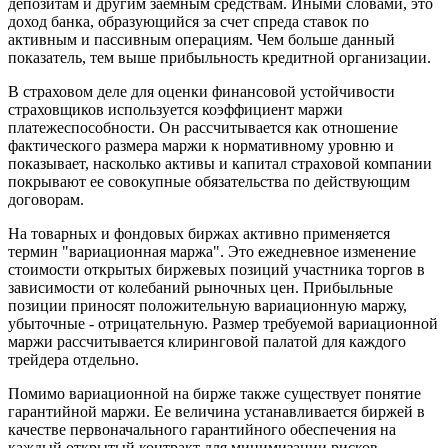
депозитам и другим заемным средствам. Иными словами, это
доход банка, образующийся за счет спреда ставок по
активным и пассивным операциям. Чем больше данный
показатель, тем выше прибыльность кредитной организации.
В страховом деле для оценки финансовой устойчивости
страховщиков используется коэффициент маржи
платежеспособности. Он рассчитывается как отношение
фактического размера маржи к нормативному уровню и
показывает, насколько активы и капитал страховой компании
покрывают ее совокупные обязательства по действующим
договорам.
На товарных и фондовых биржах активно применяется
термин "вариационная маржа". Это ежедневное изменение
стоимости открытых биржевых позиций участника торгов в
зависимости от колебаний рыночных цен. Прибыльные
позиции приносят положительную вариационную маржу,
убыточные - отрицательную. Размер требуемой вариационной
маржи рассчитывается клиринговой палатой для каждого
трейдера отдельно.
Помимо вариационной на бирже также существует понятие
гарантийной маржи. Ее величина устанавливается биржей в
качестве первоначального гарантийного обеспечения на
каждый открытый контракт для минимизации рисков