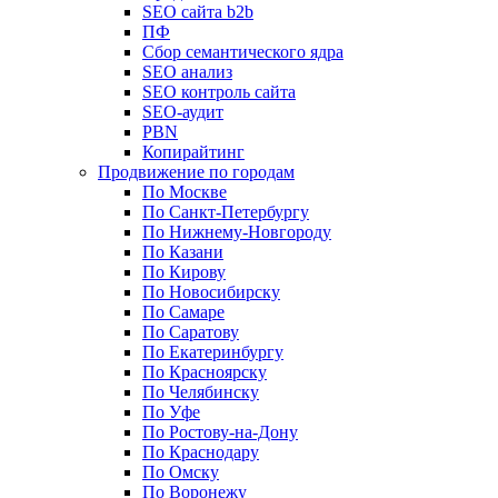
SEO сайта b2b
ПФ
Сбор семантического ядра
SEO анализ
SEO контроль сайта
SEO-аудит
PBN
Копирайтинг
Продвижение по городам
По Москве
По Санкт-Петербургу
По Нижнему-Новгороду
По Казани
По Кирову
По Новосибирску
По Самаре
По Саратову
По Екатеринбургу
По Красноярску
По Челябинску
По Уфе
По Ростову-на-Дону
По Краснодару
По Омску
По Воронежу