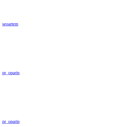
seoartem
pr_oparin
pr_oparin