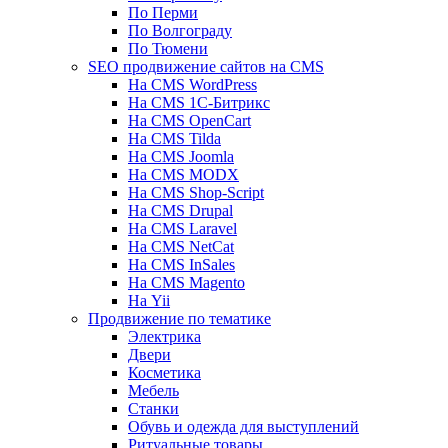
По Перми
По Волгограду
По Тюмени
SEO продвижение сайтов на CMS
На CMS WordPress
На CMS 1С-Битрикс
На CMS OpenCart
На CMS Tilda
На CMS Joomla
На CMS MODX
На CMS Shop-Script
На CMS Drupal
На CMS Laravel
На CMS NetCat
На CMS InSales
На CMS Magento
На Yii
Продвижение по тематике
Электрика
Двери
Косметика
Мебель
Станки
Обувь и одежда для выступлений
Ритуальные товары