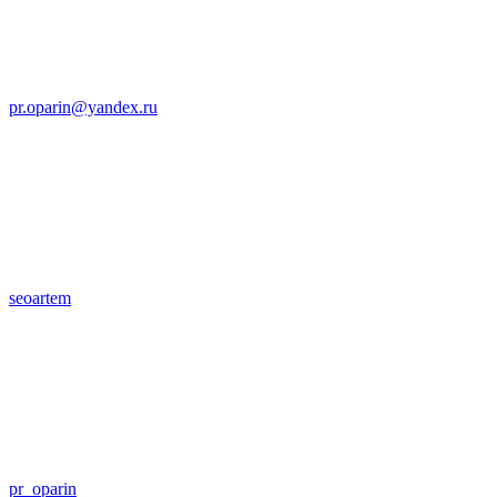
pr.oparin@yandex.ru
seoartem
pr_oparin