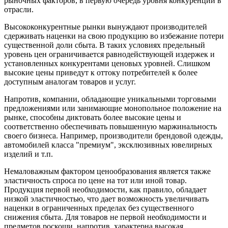
рыночных факторов, в первую очередь уровня конкуренции в
отрасли.
Высококонкурентные рынки вынуждают производителей
сдерживать наценки на свою продукцию во избежание потери
существенной доли сбыта. В таких условиях предельный
уровень цен ограничивается равнодействующей издержек и
установленных конкурентами ценовых уровней. Слишком
высокие цены приведут к оттоку потребителей к более
доступным аналогам товаров и услуг.
Напротив, компании, обладающие уникальными торговыми
предложениями или занимающие монопольное положение на
рынке, способны диктовать более высокие цены и
соответственно обеспечивать повышенную маржинальность
своего бизнеса. Например, производители брендовой одежды,
автомобилей класса "премиум", эксклюзивных ювелирных
изделий и т.п.
Немаловажным фактором ценообразования является также
эластичность спроса по цене на тот или иной товар.
Продукция первой необходимости, как правило, обладает
низкой эластичностью, что дает возможность увеличивать
наценки в ограниченных пределах без существенного
снижения сбыта. Для товаров не первой необходимости и
предметов роскоши, напротив, характерна высокая