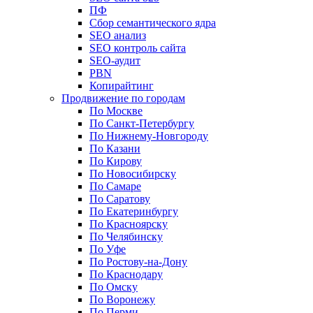
ПФ
Сбор семантического ядра
SEO анализ
SEO контроль сайта
SEO-аудит
PBN
Копирайтинг
Продвижение по городам
По Москве
По Санкт-Петербургу
По Нижнему-Новгороду
По Казани
По Кирову
По Новосибирску
По Самаре
По Саратову
По Екатеринбургу
По Красноярску
По Челябинску
По Уфе
По Ростову-на-Дону
По Краснодару
По Омску
По Воронежу
По Перми