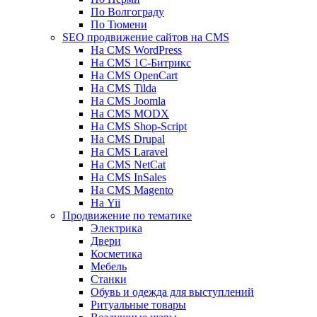
По Волгограду
По Тюмени
SEO продвижение сайтов на CMS
На CMS WordPress
На CMS 1С-Битрикс
На CMS OpenCart
На CMS Tilda
На CMS Joomla
На CMS MODX
На CMS Shop-Script
На CMS Drupal
На CMS Laravel
На CMS NetCat
На CMS InSales
На CMS Magento
На Yii
Продвижение по тематике
Электрика
Двери
Косметика
Мебель
Станки
Обувь и одежда для выступлений
Ритуальные товары