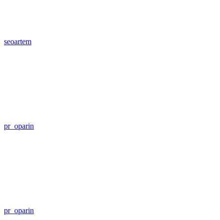
seoartem
pr_oparin
pr_oparin