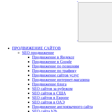
ПРОДВИЖЕНИЕ САЙТОВ
SEO продвижение
Продвижение в Яндексе
Продвижение в Google
Продвижение по позициям
Продвижение по трафику
Продвижение сайтов услуг
Продвижение интернет-магазина
Продвижение блога
SEO сайтов за рубежом
SEO сайтов в США
SEO сайтов в Европе
SEO сайтов в ОАЭ
Продвижение англоязычного сайта
SEO сайта b2b