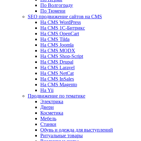
По Волгограду
По Тюмени
SEO продвижение сайтов на CMS
На CMS WordPress
На CMS 1С-Битрикс
На CMS OpenCart
На CMS Tilda
На CMS Joomla
На CMS MODX
На CMS Shop-Script
На CMS Drupal
На CMS Laravel
На CMS NetCat
На CMS InSales
На CMS Magento
На Yii
Продвижение по тематике
Электрика
Двери
Косметика
Мебель
Станки
Обувь и одежда для выступлений
Ритуальные товары