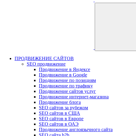
ПРОДВИЖЕНИЕ САЙТОВ
SEO продвижение
Продвижение в Яндексе
Продвижение в Google
Продвижение по позициям
Продвижение по трафику
Продвижение сайтов услуг
Продвижение интернет-магазина
Продвижение блога
SEO сайтов за рубежом
SEO сайтов в США
SEO сайтов в Европе
SEO сайтов в ОАЭ
Продвижение англоязычного сайта
SEO сайта b2b