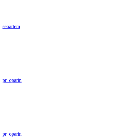
seoartem
pr_oparin
pr_oparin