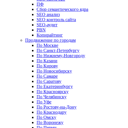
ПФ
Сбор семантического ядра
SEO анализ
SEO контроль сайта
SEO-аудит
PBN
Копирайтинг
Продвижение по городам
По Москве
По Санкт-Петербургу
По Нижнему-Новгороду
По Казани
По Кирову
По Новосибирску
По Самаре
По Саратову
По Екатеринбургу
По Красноярску
По Челябинску
По Уфе
По Ростову-на-Дону
По Краснодару
По Омску
По Воронежу
По Перми