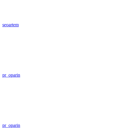
seoartem
pr_oparin
pr_oparin