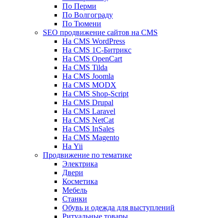
По Перми
По Волгограду
По Тюмени
SEO продвижение сайтов на CMS
На CMS WordPress
На CMS 1С-Битрикс
На CMS OpenCart
На CMS Tilda
На CMS Joomla
На CMS MODX
На CMS Shop-Script
На CMS Drupal
На CMS Laravel
На CMS NetCat
На CMS InSales
На CMS Magento
На Yii
Продвижение по тематике
Электрика
Двери
Косметика
Мебель
Станки
Обувь и одежда для выступлений
Ритуальные товары