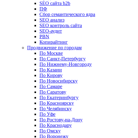
SEO сайта b2b
ПФ
Сбор семантического ядра
SEO анализ
SEO контроль сайта
SEO-аудит
PBN
Копирайтинг
Продвижение по городам
По Москве
По Санкт-Петербургу
По Нижнему-Новгороду
По Казани
По Кирову
По Новосибирску
По Самаре
По Саратову
По Екатеринбургу
По Красноярску
По Челябинску
По Уфе
По Ростову-на-Дону
По Краснодару
По Омску
По Воронежу