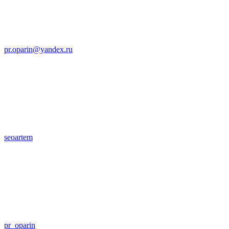
pr.oparin@yandex.ru
seoartem
pr_oparin