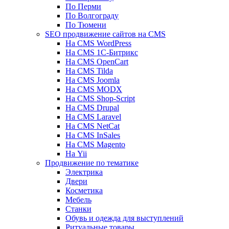
По Перми
По Волгограду
По Тюмени
SEO продвижение сайтов на CMS
На CMS WordPress
На CMS 1С-Битрикс
На CMS OpenCart
На CMS Tilda
На CMS Joomla
На CMS MODX
На CMS Shop-Script
На CMS Drupal
На CMS Laravel
На CMS NetCat
На CMS InSales
На CMS Magento
На Yii
Продвижение по тематике
Электрика
Двери
Косметика
Мебель
Станки
Обувь и одежда для выступлений
Ритуальные товары