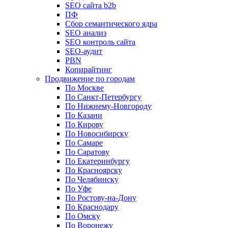
SEO сайта b2b
ПФ
Сбор семантического ядра
SEO анализ
SEO контроль сайта
SEO-аудит
PBN
Копирайтинг
Продвижение по городам
По Москве
По Санкт-Петербургу
По Нижнему-Новгороду
По Казани
По Кирову
По Новосибирску
По Самаре
По Саратову
По Екатеринбургу
По Красноярску
По Челябинску
По Уфе
По Ростову-на-Дону
По Краснодару
По Омску
По Воронежу