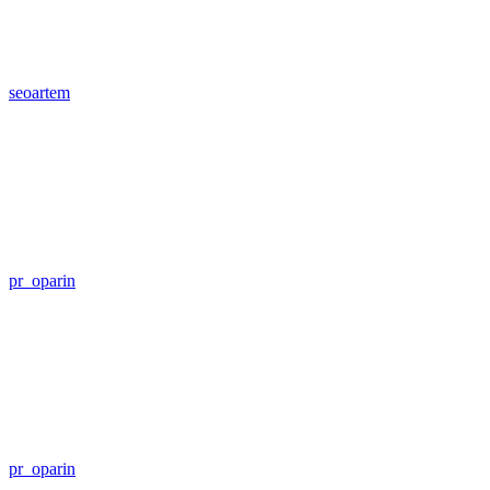
seoartem
pr_oparin
pr_oparin