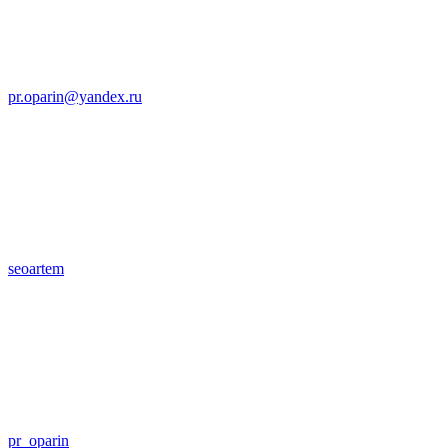
pr.oparin@yandex.ru
seoartem
pr_oparin