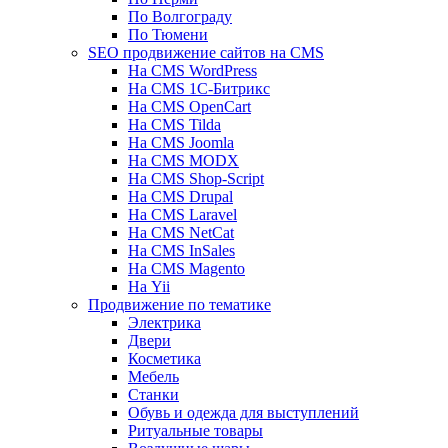
По Волгограду
По Тюмени
SEO продвижение сайтов на CMS
На CMS WordPress
На CMS 1С-Битрикс
На CMS OpenCart
На CMS Tilda
На CMS Joomla
На CMS MODX
На CMS Shop-Script
На CMS Drupal
На CMS Laravel
На CMS NetCat
На CMS InSales
На CMS Magento
На Yii
Продвижение по тематике
Электрика
Двери
Косметика
Мебель
Станки
Обувь и одежда для выступлений
Ритуальные товары