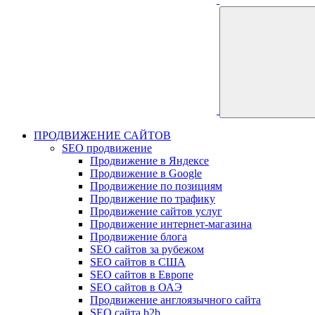
ПРОДВИЖЕНИЕ САЙТОВ
SEO продвижение
Продвижение в Яндексе
Продвижение в Google
Продвижение по позициям
Продвижение по трафику
Продвижение сайтов услуг
Продвижение интернет-магазина
Продвижение блога
SEO сайтов за рубежом
SEO сайтов в США
SEO сайтов в Европе
SEO сайтов в ОАЭ
Продвижение англоязычного сайта
SEO сайта b2b