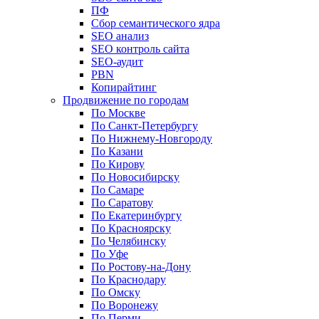
ПФ
Сбор семантического ядра
SEO анализ
SEO контроль сайта
SEO-аудит
PBN
Копирайтинг
Продвижение по городам
По Москве
По Санкт-Петербургу
По Нижнему-Новгороду
По Казани
По Кирову
По Новосибирску
По Самаре
По Саратову
По Екатеринбургу
По Красноярску
По Челябинску
По Уфе
По Ростову-на-Дону
По Краснодару
По Омску
По Воронежу
По Перми