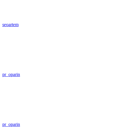
seoartem
pr_oparin
pr_oparin