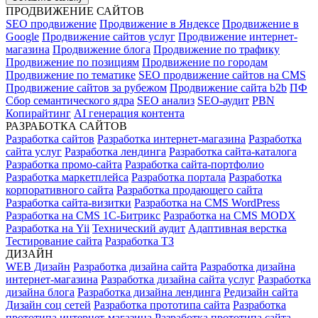
ПРОДВИЖЕНИЕ САЙТОВ
SEO продвижение
Продвижение в Яндексе
Продвижение в
Google
Продвижение сайтов услуг
Продвижение интернет-
магазина
Продвижение блога
Продвижение по трафику
Продвижение по позициям
Продвижение по городам
Продвижение по тематике
SEO продвижение сайтов на CMS
Продвижение сайтов за рубежом
Продвижение сайта b2b
ПФ
Сбор семантического ядра
SEO анализ
SEO-аудит
PBN
Копирайтинг
AI генерация контента
РАЗРАБОТКА САЙТОВ
Разработка сайтов
Разработка интернет-магазина
Разработка
сайта услуг
Разработка лендинга
Разработка сайта-каталога
Разработка промо-сайта
Разработка сайта-портфолио
Разработка маркетплейса
Разработка портала
Разработка
корпоративного сайта
Разработка продающего сайта
Разработка сайта-визитки
Разработка на CMS WordPress
Разработка на CMS 1С-Битрикс
Разработка на CMS MODX
Разработка на Yii
Технический аудит
Адаптивная верстка
Тестирование сайта
Разработка ТЗ
ДИЗАЙН
WEB Дизайн
Разработка дизайна сайта
Разработка дизайна
интернет-магазина
Разработка дизайна сайта услуг
Разработка
дизайна блога
Разработка дизайна лендинга
Редизайн сайта
Дизайн соц сетей
Разработка прототипа сайта
Разработка
прототипа интернет-магазина
Разработка прототипа сайта