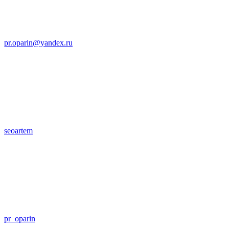
pr.oparin@yandex.ru
seoartem
pr_oparin