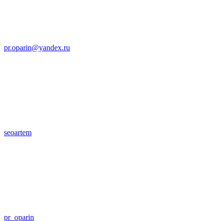
pr.oparin@yandex.ru
seoartem
pr_oparin