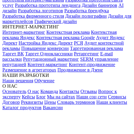
услуг
Разработка прототипа лендинга
Дизайн баннеров
AI
дизайн
Разработка логотипов
Разработка брендбука
Разработка фирменного стиля
Дизайн полиграфии
Дизайн для
маркетплейсов
Графический дизайн
ИНТЕРНЕТ-МАРКЕТИНГ
Интернет-маркетинг
Контекстная реклама
Контекстная
реклама Яндекс
Контекстная реклама Google
Аудит Яндекс
Директ
Настройка Яндекс Директ
РСЯ
Аудит контекстной
рекламы
Повышение конверсии
Таргетированная реклама
Таргет ВК
Таргет Одноклассники
Ретаргетинг
E-mail
рассылки
Репутационный маркетинг
SERM управление
репутацией
Контент-маркетинг
Контент-продвижение
Размещение в агрегаторах
Продвижение в Дзене
НАШИ РАЗРАБОТКИ
Наши решения
Обучение
О НАС
Основатель
О нас
Команда
Контакты
Отзывы
Вопрос к
эксперту
Кейсы
Блог
Мы на сайтах
Наши соц сети
Сервисы
Договор
Реквизиты
Цены
Словарь терминов
Наши клиенты
Каталог продуктов
Вакансии