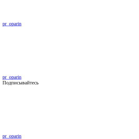
pr_oparin
pr_oparin
Подписывайтесь
pr_oparin