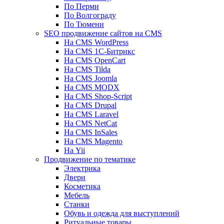
По Перми
По Волгограду
По Тюмени
SEO продвижение сайтов на CMS
На CMS WordPress
На CMS 1С-Битрикс
На CMS OpenCart
На CMS Tilda
На CMS Joomla
На CMS MODX
На CMS Shop-Script
На CMS Drupal
На CMS Laravel
На CMS NetCat
На CMS InSales
На CMS Magento
На Yii
Продвижение по тематике
Электрика
Двери
Косметика
Мебель
Станки
Обувь и одежда для выступлений
Ритуальные товары