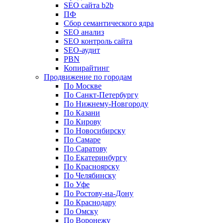
SEO сайта b2b
ПФ
Сбор семантического ядра
SEO анализ
SEO контроль сайта
SEO-аудит
PBN
Копирайтинг
Продвижение по городам
По Москве
По Санкт-Петербургу
По Нижнему-Новгороду
По Казани
По Кирову
По Новосибирску
По Самаре
По Саратову
По Екатеринбургу
По Красноярску
По Челябинску
По Уфе
По Ростову-на-Дону
По Краснодару
По Омску
По Воронежу