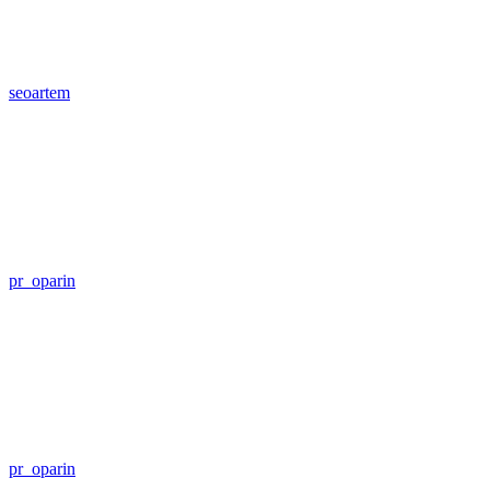
seoartem
pr_oparin
pr_oparin