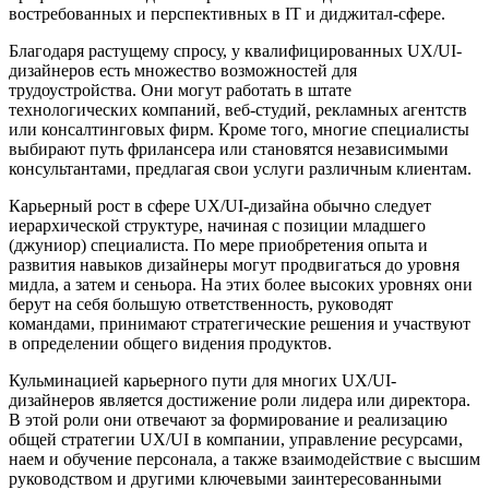
востребованных и перспективных в IT и диджитал-сфере.
Благодаря растущему спросу, у квалифицированных UX/UI-
дизайнеров есть множество возможностей для
трудоустройства. Они могут работать в штате
технологических компаний, веб-студий, рекламных агентств
или консалтинговых фирм. Кроме того, многие специалисты
выбирают путь фрилансера или становятся независимыми
консультантами, предлагая свои услуги различным клиентам.
Карьерный рост в сфере UX/UI-дизайна обычно следует
иерархической структуре, начиная с позиции младшего
(джуниор) специалиста. По мере приобретения опыта и
развития навыков дизайнеры могут продвигаться до уровня
мидла, а затем и сеньора. На этих более высоких уровнях они
берут на себя большую ответственность, руководят
командами, принимают стратегические решения и участвуют
в определении общего видения продуктов.
Кульминацией карьерного пути для многих UX/UI-
дизайнеров является достижение роли лидера или директора.
В этой роли они отвечают за формирование и реализацию
общей стратегии UX/UI в компании, управление ресурсами,
наем и обучение персонала, а также взаимодействие с высшим
руководством и другими ключевыми заинтересованными