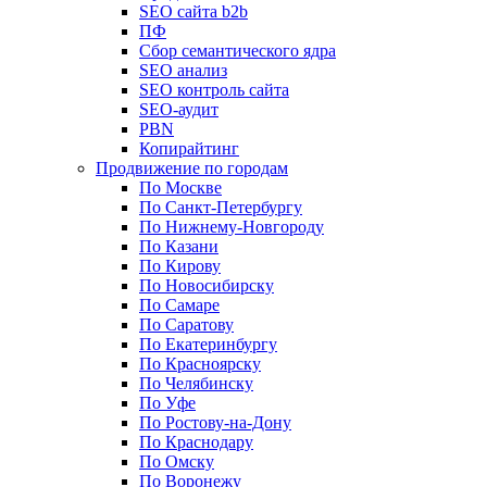
SEO сайта b2b
ПФ
Сбор семантического ядра
SEO анализ
SEO контроль сайта
SEO-аудит
PBN
Копирайтинг
Продвижение по городам
По Москве
По Санкт-Петербургу
По Нижнему-Новгороду
По Казани
По Кирову
По Новосибирску
По Самаре
По Саратову
По Екатеринбургу
По Красноярску
По Челябинску
По Уфе
По Ростову-на-Дону
По Краснодару
По Омску
По Воронежу