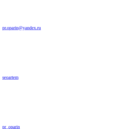
pr.oparin@yandex.ru
seoartem
pr_oparin