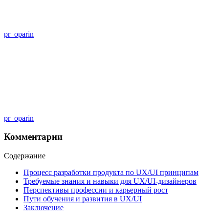
pr_oparin
pr_oparin
Комментарии
Содержание
Процесс разработки продукта по UX/UI принципам
Требуемые знания и навыки для UX/UI-дизайнеров
Перспективы профессии и карьерный рост
Пути обучения и развития в UX/UI
Заключение