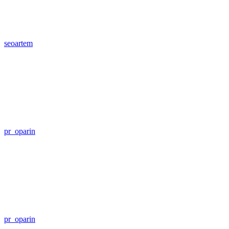
seoartem
pr_oparin
pr_oparin