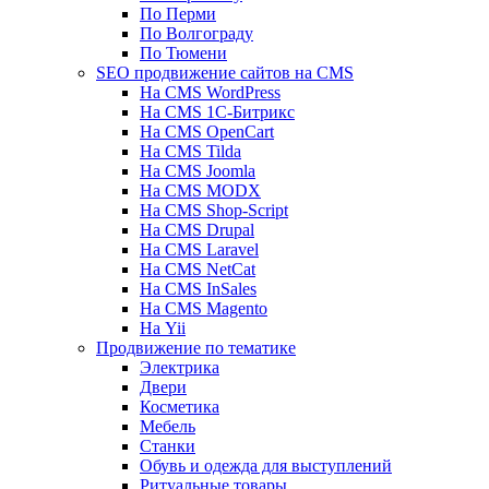
По Перми
По Волгограду
По Тюмени
SEO продвижение сайтов на CMS
На CMS WordPress
На CMS 1С-Битрикс
На CMS OpenCart
На CMS Tilda
На CMS Joomla
На CMS MODX
На CMS Shop-Script
На CMS Drupal
На CMS Laravel
На CMS NetCat
На CMS InSales
На CMS Magento
На Yii
Продвижение по тематике
Электрика
Двери
Косметика
Мебель
Станки
Обувь и одежда для выступлений
Ритуальные товары